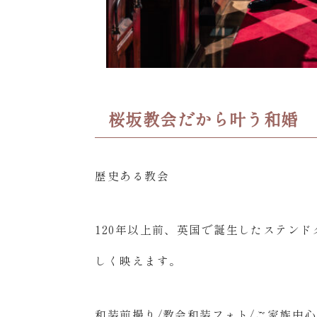
桜坂教会だから叶う和婚
歴史ある教会
120年以上前、英国で誕生したステン
しく映えます。
和装前撮り/教会和装フォト/ご家族中心