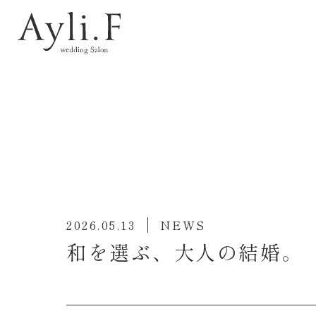
-plan
Photo wedding
Information
@aylina_dress
@st_martins_church
@ayli_fukuoka
2026.05.13
NEWS
和を選ぶ、大人の結婚。
TEL:0120-93-2488
営業時間：10:00~19:00
火・水定休(祝日の場合は営業)
WEBお問い合わせ